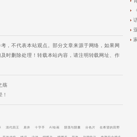
参考，不代表本站观点。部分文章来源于网络，如果网
们及时删除处理！转载本站内容，请注明转载网址、作
之殇
径！
事
清代四王
肩井
十字手
AI绘画
阴茎与阴囊
分色片
在希望的田野