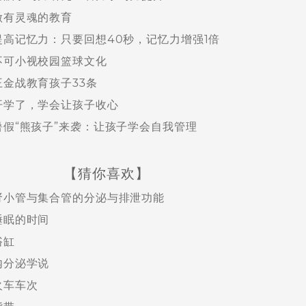
做有灵魂的教育
提高记忆力：只要回想40秒，记忆力增强1倍
不可小视校园篮球文化
王金战教育孩子33条
开学了，学会让孩子收心
暑假“熊孩子”来袭：让孩子学会自我管理
【猜你喜欢】
肾小管与集合管的分泌与排泄功能
睡眠的时间
浴缸
内分泌学说
火车车次