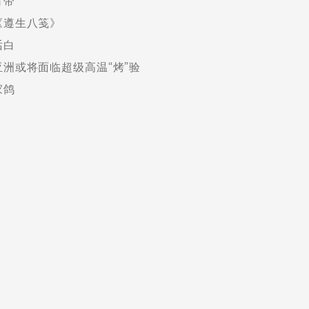
背带
《遵生八笺》
话白
亚洲或将面临超级高温“烤”验
家鸽