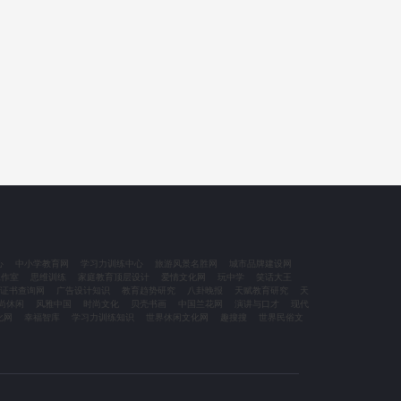
心
中小学教育网
学习力训练中心
旅游风景名胜网
城市品牌建设网
工作室
思维训练
家庭教育顶层设计
爱情文化网
玩中学
笑话大王
证书查询网
广告设计知识
教育趋势研究
八卦晚报
天赋教育研究
天
尚休闲
风雅中国
时尚文化
贝壳书画
中国兰花网
演讲与口才
现代
化网
幸福智库
学习力训练知识
世界休闲文化网
趣搜搜
世界民俗文