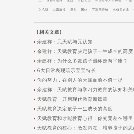
上
性格与遗传
空想
有效记忆
中国老年大学协会
不做
怎么进
志愿填报
黑鱼
围绕
互联网营销
当归四逆汤
【
相关文章
】
余建祥：元天赋与元认知
余建祥：天赋教育决定孩子一生成长的高度
余建祥：为什么多数孩子最终走向平庸？
6大日常表现暗示宝宝特长
你的努力，在别人的天赋面前不值一提
余建祥：天赋教育与学习力教育的认知和关
天赋教育 开启现代教育新篇章
天赋教育决定孩子一生成长的高度
天赋教育和才能教育心得：你究竟差在哪里
天赋教育的核心：激发内在，培养孩子的思