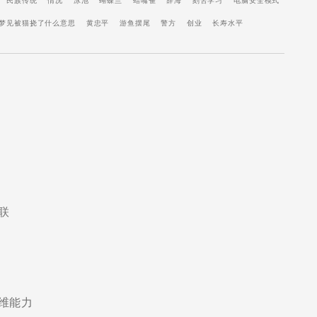
民族传统
情况
泳池
蝴蝶兰
蜡嘴雀
辞海
刻苦学习
电脑安全模式
梦见被猫挠了什么意思
黄忠平
游鱼摆尾
警方
创业
长寿水平
联
维能力