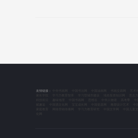
友情链接：
中华书画网
中国书法网
中国油画网
书画交易网
艺术
家长学院
学习力教育智库
学习型城市建设
域名投资知识网
意志
科技前沿
趣味地理
中国书画网
思维谷
中华人物谱
高考季
中
赋邂逅
中国酒文化网
宝宝成长网
中国瓷器网
雕塑设计艺术
中
家庭教育
网络营销传播网
学习力教育研究
中国文学网
中国儿童
化网