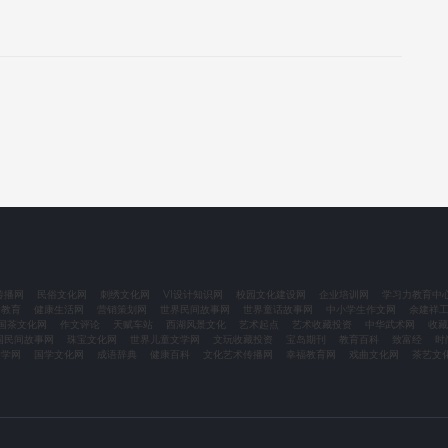
传播网
民俗文化网
刺绣文化网
VI设计知识网
校园文化建设网
企业培训网
学习力教育中
力教育
健康生活网
营销策划网
世界民间故事网
世界童话故事网
中小学生作文网
余建祥
国茶文化网
作文评论
天赋车站
西湖风景文化
艺术起点
艺术收藏投资
中华武术网
收藏
国民间故事网
珠宝文化网
世界儿童文学网
文玩收藏投资
宝岛期刊
教育百科
致富经
时
文学网
国学文化网
成语辞典
健康百科
文化艺术传播网
幸福教育网
戏曲文化网
茶艺文