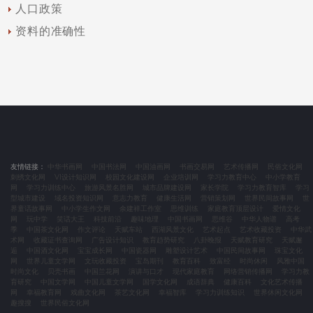
人口政策
资料的准确性
友情链接：
中华书画网
中国书法网
中国油画网
书画交易网
艺术传播网
民俗文化网
刺绣文化网
VI设计知识网
校园文化建设网
企业培训网
学习力教育中心
中小学教育
网
学习力训练中心
旅游风景名胜网
城市品牌建设网
家长学院
学习力教育智库
学习
型城市建设
域名投资知识网
意志力教育
健康生活网
营销策划网
世界民间故事网
世
界童话故事网
中小学生作文网
余建祥工作室
思维训练
家庭教育顶层设计
爱情文化
网
玩中学
笑话大王
科技前沿
趣味地理
中国书画网
思维谷
中华人物谱
高考
季
中国茶文化网
作文评论
天赋车站
西湖风景文化
艺术起点
艺术收藏投资
中华武
术网
收藏证书查询网
广告设计知识
教育趋势研究
八卦晚报
天赋教育研究
天赋邂
逅
中国酒文化网
宝宝成长网
中国瓷器网
雕塑设计艺术
中国民间故事网
珠宝文化
网
世界儿童文学网
文玩收藏投资
宝岛期刊
教育百科
致富经
时尚休闲
风雅中国
时尚文化
贝壳书画
中国兰花网
演讲与口才
现代家庭教育
网络营销传播网
学习力教
育研究
中国文学网
中国儿童文学网
国学文化网
成语辞典
健康百科
文化艺术传播
网
幸福教育网
戏曲文化网
茶艺文化网
幸福智库
学习力训练知识
世界休闲文化网
趣搜搜
世界民俗文化网