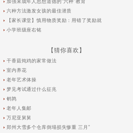
加强未成年人思想道德的“六种”教育
六种方法激发女孩的最佳潜质
【家长课堂】慎用物质奖励：用错了奖励就
小学班级座右铭
【猜你喜欢】
干香菇炖鸡的家常做法
室内养花
老年艺术体操
梦见考试通过什么征兆
鹌鹑
老年人集邮
万尼亚舅舅
郑州大雪多个仓库倒塌损失惨重 三月“