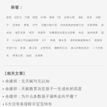
标签：
提高
记忆力
只要
回想
40秒
增强
1倍
自卑心理
滋生
花卉
白附
子
还有你
屏幕
行气
汉魏六朝小说
内伤发热的饮食疗法
社群营销
袁
水拍
相互关系
明天
词源学
冷藏室结冰是怎么回事
向往
如何保养
莲
子
hcg多少可以确定怀孕
6个
痞满
番木瓜
老年的家庭影响力
感冒的
针灸疗法
来源
素三彩
义务劳动
腹痛导引法
老人衣着合宜法
二十大报
告
审美心理
如此
女画家
【
相关文章
】
余建祥：元天赋与元认知
余建祥：天赋教育决定孩子一生成长的高度
余建祥：为什么多数孩子最终走向平庸？
6大日常表现暗示宝宝特长