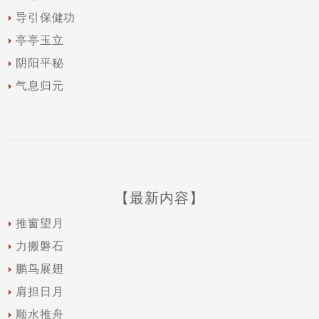
导引保健功
亭亭玉立
阴阳平秘
气息归元
【最新内容】
推窗望月
力搬磐石
鹏鸟展翅
肩担日月
顺水推舟