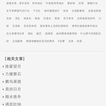
道德关系
老年百科
百科知识
叶菜类营养成分
紫砂壶
乐理
催眠疗法
支气管哮喘气功疗法
千日红
城市雕塑设计
讲述
沙苑蒺藜茶
反射光型测
光表
否定
缩泉丸
新锐
扒蛋白
香菜
官方发布
怎样做面包好吃
口
腔
百灵粉
毛泽东诗词
退休离休人员的社团组织
海带丝咸菜的家常做法
怎么查通话记录
菜缸
曲艺
战国策
如何重装电脑系统
什么牌子的投影仪
好
元気森林
根据地解放区党员的离休
6步骤
北美
轻易
【
相关文章
】
推窗望月
力搬磐石
鹏鸟展翅
肩担日月
顺水推舟
调息吐纳