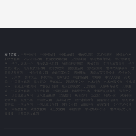
友情链接：
中华书画网
中国书法网
中国油画网
书画交易网
艺术传播网
民俗文化网
刺绣文化网
VI设计知识网
校园文化建设网
企业培训网
学习力教育中心
中小学教育
网
学习力训练中心
旅游风景名胜网
城市品牌建设网
家长学院
学习力教育智库
学习
型城市建设
域名投资知识网
意志力教育
健康生活网
营销策划网
世界民间故事网
世
界童话故事网
中小学生作文网
余建祥工作室
思维训练
家庭教育顶层设计
爱情文化
网
玩中学
笑话大王
科技前沿
趣味地理
中国书画网
思维谷
中华人物谱
高考
季
中国茶文化网
作文评论
天赋车站
西湖风景文化
艺术起点
艺术收藏投资
中华武
术网
收藏证书查询网
广告设计知识
教育趋势研究
八卦晚报
天赋教育研究
天赋邂
逅
中国酒文化网
宝宝成长网
中国瓷器网
雕塑设计艺术
中国民间故事网
珠宝文化
网
世界儿童文学网
文玩收藏投资
宝岛期刊
教育百科
致富经
时尚休闲
风雅中国
时尚文化
贝壳书画
中国兰花网
演讲与口才
现代家庭教育
网络营销传播网
学习力教
育研究
中国文学网
中国儿童文学网
国学文化网
成语辞典
健康百科
文化艺术传播
网
幸福教育网
戏曲文化网
茶艺文化网
幸福智库
学习力训练知识
世界休闲文化网
趣搜搜
世界民俗文化网