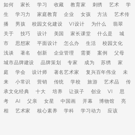
如何
家长
学习
收藏
教育家
刺绣
艺术
学
生
学习力
家庭教育
企业
女孩
方法
艺术传
播
男孩
校园文化建设
VI设计
为什么
翡翠
关于
技巧
设计
美国
家长课堂
什么是
城
市
思想家
平面设计
怎么办
生活
校园文化
浅谈
著名
创新
企业管理
需要
案例
父母
城市品牌建设
品牌策划
专家
成为
苏绣
家
庭
学会
设计师
著名艺术家
复兴百年伟业
未
来
小常识
营销
传统
学校
旅游
艺术品
传
承文化经典
十大
培养
让孩子
创业
VI
思
考
AI
父亲
女星
中国画
开幕
博物馆
亮
相
艺术家
核心素养
学科
学习动力
应该