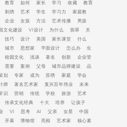
教育
如何
家长
学习
收藏
教育
刺绣
艺术
学生
学习力
家庭教
企业
女孩
方法
艺术传播
男孩
园文化建设
VI设计
为什么
翡翠
关
技巧
设计
美国
家长课堂
什么
城市
思想家
平面设计
怎么办
生
校园文化
浅谈
著名
创新
企业管
需要
案例
父母
城市品牌建设
品
策划
专家
成为
苏绣
家庭
学会
计师
著名艺术家
复兴百年伟业
未来
常识
营销
传统
学校
旅游
艺术
传承文化经典
十大
培养
让孩子
业
VI
思考
AI
父亲
女星
中国
开幕
博物馆
亮相
艺术家
核心素