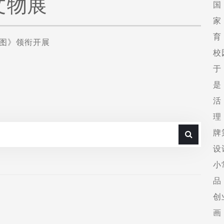
文物展
国
家
育
浆图》领衔开展
校
于
是
活
理
牌
设
小
品
创
画