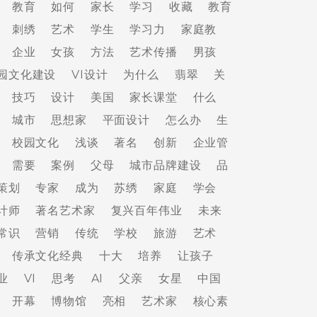
教育
如何
家长
学习
收藏
教育
刺绣
艺术
学生
学习力
家庭教
企业
女孩
方法
艺术传播
男孩
园文化建设
VI设计
为什么
翡翠
关
技巧
设计
美国
家长课堂
什么
城市
思想家
平面设计
怎么办
生
校园文化
浅谈
著名
创新
企业管
需要
案例
父母
城市品牌建设
品
策划
专家
成为
苏绣
家庭
学会
计师
著名艺术家
复兴百年伟业
未来
常识
营销
传统
学校
旅游
艺术
传承文化经典
十大
培养
让孩子
业
VI
思考
AI
父亲
女星
中国
开幕
博物馆
亮相
艺术家
核心素