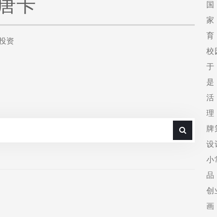
唐卡
国
家
育
投资
校
于
是
活
理
牌
设
小
品
创
画