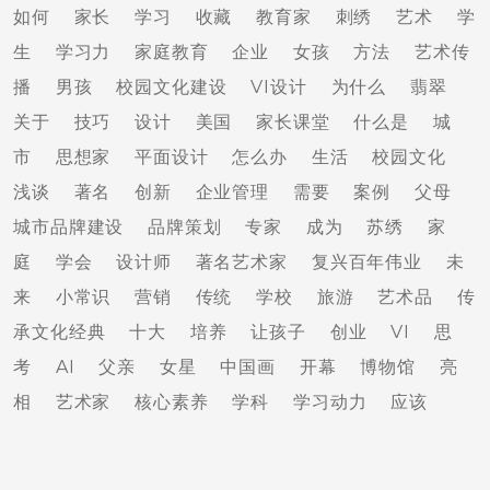
如何
家长
学习
收藏
教育家
刺绣
艺术
学
生
学习力
家庭教育
企业
女孩
方法
艺术传
播
男孩
校园文化建设
VI设计
为什么
翡翠
关于
技巧
设计
美国
家长课堂
什么是
城
市
思想家
平面设计
怎么办
生活
校园文化
浅谈
著名
创新
企业管理
需要
案例
父母
城市品牌建设
品牌策划
专家
成为
苏绣
家
庭
学会
设计师
著名艺术家
复兴百年伟业
未
来
小常识
营销
传统
学校
旅游
艺术品
传
承文化经典
十大
培养
让孩子
创业
VI
思
考
AI
父亲
女星
中国画
开幕
博物馆
亮
相
艺术家
核心素养
学科
学习动力
应该