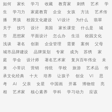
如何
家长
学习
收藏
教育家
刺绣
艺术
学
生
学习力
家庭教育
企业
女孩
方法
艺术传
播
男孩
校园文化建设
VI设计
为什么
翡翠
关于
技巧
设计
美国
家长课堂
什么是
城
市
思想家
平面设计
怎么办
生活
校园文化
浅谈
著名
创新
企业管理
需要
案例
父母
城市品牌建设
品牌策划
专家
成为
苏绣
家
庭
学会
设计师
著名艺术家
复兴百年伟业
未
来
小常识
营销
传统
学校
旅游
艺术品
传
承文化经典
十大
培养
让孩子
创业
VI
思
考
AI
父亲
女星
中国画
开幕
博物馆
亮
相
艺术家
核心素养
学科
学习动力
应该