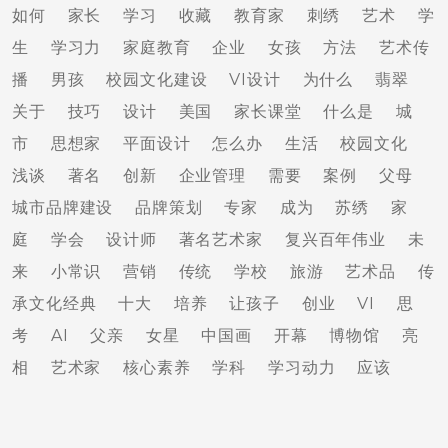
如何
家长
学习
收藏
教育家
刺绣
艺术
学
生
学习力
家庭教育
企业
女孩
方法
艺术传
播
男孩
校园文化建设
VI设计
为什么
翡翠
关于
技巧
设计
美国
家长课堂
什么是
城
市
思想家
平面设计
怎么办
生活
校园文化
浅谈
著名
创新
企业管理
需要
案例
父母
城市品牌建设
品牌策划
专家
成为
苏绣
家
庭
学会
设计师
著名艺术家
复兴百年伟业
未
来
小常识
营销
传统
学校
旅游
艺术品
传
承文化经典
十大
培养
让孩子
创业
VI
思
考
AI
父亲
女星
中国画
开幕
博物馆
亮
相
艺术家
核心素养
学科
学习动力
应该