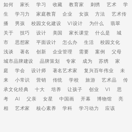
如何
家长
学习
收藏
教育家
刺绣
艺术
学
生
学习力
家庭教育
企业
女孩
方法
艺术传
播
男孩
校园文化建设
VI设计
为什么
翡翠
关于
技巧
设计
美国
家长课堂
什么是
城
市
思想家
平面设计
怎么办
生活
校园文化
浅谈
著名
创新
企业管理
需要
案例
父母
城市品牌建设
品牌策划
专家
成为
苏绣
家
庭
学会
设计师
著名艺术家
复兴百年伟业
未
来
小常识
营销
传统
学校
旅游
艺术品
传
承文化经典
十大
培养
让孩子
创业
VI
思
考
AI
父亲
女星
中国画
开幕
博物馆
亮
相
艺术家
核心素养
学科
学习动力
应该