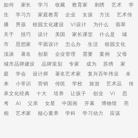
如何
家长
学习
收藏
教育家
刺绣
艺术
学
生
学习力
家庭教育
企业
女孩
方法
艺术传
播
男孩
校园文化建设
VI设计
为什么
翡翠
关于
技巧
设计
美国
家长课堂
什么是
城
市
思想家
平面设计
怎么办
生活
校园文化
浅谈
著名
创新
企业管理
需要
案例
父母
城市品牌建设
品牌策划
专家
成为
苏绣
家
庭
学会
设计师
著名艺术家
复兴百年伟业
未
来
小常识
营销
传统
学校
旅游
艺术品
传
承文化经典
十大
培养
让孩子
创业
VI
思
考
AI
父亲
女星
中国画
开幕
博物馆
亮
相
艺术家
核心素养
学科
学习动力
应该