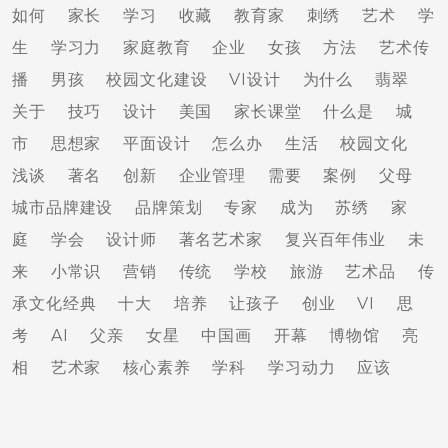
如何
家长
学习
收藏
教育家
刺绣
艺术
学
生
学习力
家庭教育
企业
女孩
方法
艺术传
播
男孩
校园文化建设
VI设计
为什么
翡翠
关于
技巧
设计
美国
家长课堂
什么是
城
市
思想家
平面设计
怎么办
生活
校园文化
浅谈
著名
创新
企业管理
需要
案例
父母
城市品牌建设
品牌策划
专家
成为
苏绣
家
庭
学会
设计师
著名艺术家
复兴百年伟业
未
来
小常识
营销
传统
学校
旅游
艺术品
传
承文化经典
十大
培养
让孩子
创业
VI
思
考
AI
父亲
女星
中国画
开幕
博物馆
亮
相
艺术家
核心素养
学科
学习动力
应该