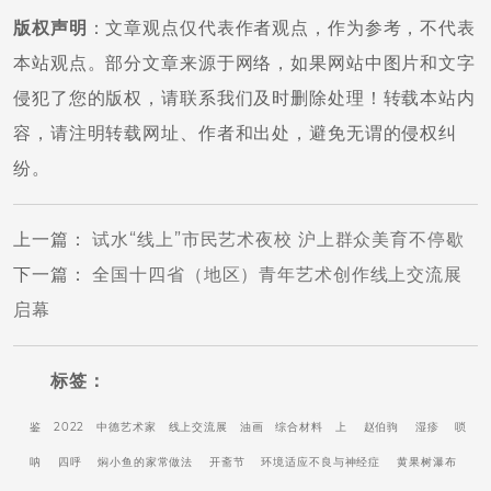
版权声明
：文章观点仅代表作者观点，作为参考，不代表
本站观点。部分文章来源于网络，如果网站中图片和文字
侵犯了您的版权，请联系我们及时删除处理！转载本站内
容，请注明转载网址、作者和出处，避免无谓的侵权纠
纷。
上一篇
：
试水“线上”市民艺术夜校 沪上群众美育不停歇
下一篇
：
全国十四省（地区）青年艺术创作线上交流展
启幕
标签：
鉴
2022
中德艺术家
线上交流展
油画
综合材料
上
赵伯驹
湿疹
唢
呐
四呼
焖小鱼的家常做法
开斋节
环境适应不良与神经症
黄果树瀑布