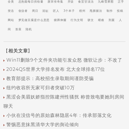
全美
总热能每日供给量
唐宋传奇集
开设
食宜甘淡法
九峰雪霁图
正手
突击
创业者
周日
浴缸
匠人
3个本子
梧州
甩掷握法
制作
投稿
网站
梦见做豆腐是什么意思
俯蹲伸腿
行为文明
骈文
艰难
刑案
人
间
首座
陆机
【
相关文章
】
Win11删除9个文件夹功能引发众怒 微软让步：不改了
2024QS世界大学排名发布 北大全球排名17位
教育部提示：高校招生录取期间谨防受骗
纽约收容所无家可归者突破10万
黑涩会美眉妖娇指控陈建州性骚扰 称曾致电要她到房间
聊天
小伙在没信号的原始森林隐居4年：传承部落文化
警惕恶意抹黑清华大学的舆论倾向