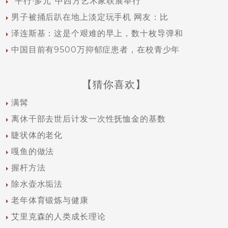
“平行·多元”中西方艺术家联展举行
男子被捅后趴在地上淡定玩手机 网友：比
泽连斯基：这是个艰难的早上，数十枚导弹和
中国目前有9500万抑郁症患者，在校青少年
【猜你喜欢】
满髯
离休干部去世后计发一次性抚恤金的基数
睫状体的老化
嘎鱼的做法
握杆方法
除水壶水垢法
老年体育锻炼与健康
艾里克森的人类成长理论