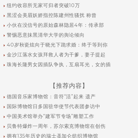
纽约收容所无家可归者突破10万
黑涩会美眉妖娇指控陈建州性骚扰 称曾
小伙在没信号的原始森林隐居4年：传承部
警惕恶意抹黑清华大学的舆论倾向
40岁秋瓷炫向于晓光下跪求婚：终于等到你
金沙江落水女孩拜救人者为干爹，妻子提起
珠海长隆男女因插队争执，互扇耳光，女的插
【推荐内容】
德国音乐家博物馆：音符“活”起来 遗产
国际博物馆日多国驻华使节代表团参访中
中国美术馆举办“建军节专场”雕塑工作
贝鲁特爆炸一周年，苏尔索克博物馆在创伤
拥有135年历史的瑞士圣加仑纺织博物馆