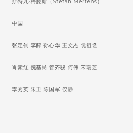
斯特凡·梅滕斯（Stefan Mertens）
中国
张定钊 李醉 孙心华 王文杰 阮祖隆
肖素红 倪基民 管齐骏 何伟 宋瑞芝
李秀英 朱卫 陈国军 仪静