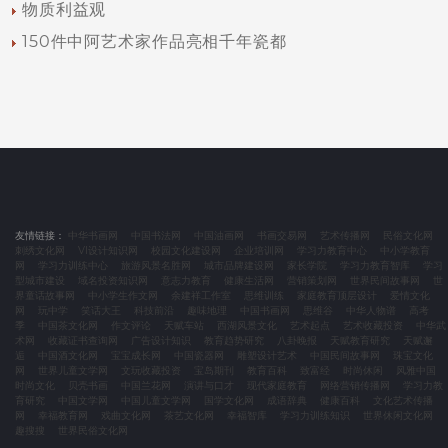
物质利益观
150件中阿艺术家作品亮相千年瓷都
友情链接：
中华书画网
中国书法网
中国油画网
书画交易网
艺术传播网
民俗文化网
刺绣文化网
VI设计知识网
校园文化建设网
企业培训网
学习力教育中心
中小学教育
网
学习力训练中心
旅游风景名胜网
城市品牌建设网
家长学院
学习力教育智库
学习
型城市建设
域名投资知识网
意志力教育
健康生活网
营销策划网
世界民间故事网
世
界童话故事网
中小学生作文网
余建祥工作室
思维训练
家庭教育顶层设计
爱情文化
网
玩中学
笑话大王
科技前沿
趣味地理
中国书画网
思维谷
中华人物谱
高考
季
中国茶文化网
作文评论
天赋车站
西湖风景文化
艺术起点
艺术收藏投资
中华武
术网
收藏证书查询网
广告设计知识
教育趋势研究
八卦晚报
天赋教育研究
天赋邂
逅
中国酒文化网
宝宝成长网
中国瓷器网
雕塑设计艺术
中国民间故事网
珠宝文化
网
世界儿童文学网
文玩收藏投资
宝岛期刊
教育百科
致富经
时尚休闲
风雅中国
时尚文化
贝壳书画
中国兰花网
演讲与口才
现代家庭教育
网络营销传播网
学习力教
育研究
中国文学网
中国儿童文学网
国学文化网
成语辞典
健康百科
文化艺术传播
网
幸福教育网
戏曲文化网
茶艺文化网
幸福智库
学习力训练知识
世界休闲文化网
趣搜搜
世界民俗文化网