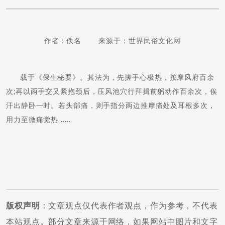
作者：佚名 来源于：
世界民俗文化网
载于《保生秘要》。其法为，先搓手心极热，按摩风府百余
次;再以两手交叉紧抱颈后，压风池穴行拜揖前躬动作百余次，俟
汗出静卧一时。若头部痛，则手指分两边推摩痛处及耳根多次，
用力至微痛觉热 ......
版权声明
：文章观点仅代表作者观点，作为参考，不代表
本站观点。部分文章来源于网络，如果网站中图片和文字