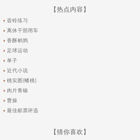
【热点内容】
壶铃练习
离休干部用车
香酥鹌鹑
足球运动
单子
近代小说
桃实图(蟠桃)
肉片青椒
曹操
最佳邮票评选
【猜你喜欢】