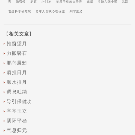
容
海昏侯
复原
小41岁
苹果手机怎么录音
眩晕
汉魏六朝小说
武汉
老龄科学研究院
老年人自我心理保健
列宁主义
【
相关文章
】
推窗望月
力搬磐石
鹏鸟展翅
肩担日月
顺水推舟
调息吐纳
导引保健功
亭亭玉立
阴阳平秘
气息归元