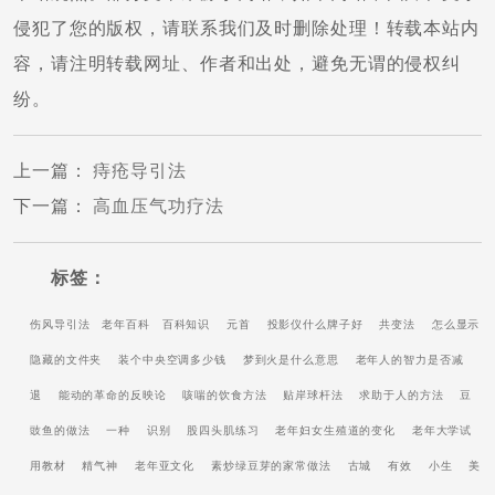
侵犯了您的版权，请联系我们及时删除处理！转载本站内
容，请注明转载网址、作者和出处，避免无谓的侵权纠
纷。
上一篇
：
痔疮导引法
下一篇
：
高血压气功疗法
标签：
伤风导引法
老年百科
百科知识
元首
投影仪什么牌子好
共变法
怎么显示
隐藏的文件夹
装个中央空调多少钱
梦到火是什么意思
老年人的智力是否减
退
能动的革命的反映论
咳喘的饮食方法
贴岸球杆法
求助于人的方法
豆
豉鱼的做法
一种
识别
股四头肌练习
老年妇女生殖道的变化
老年大学试
用教材
精气神
老年亚文化
素炒绿豆芽的家常做法
古城
有效
小生
美